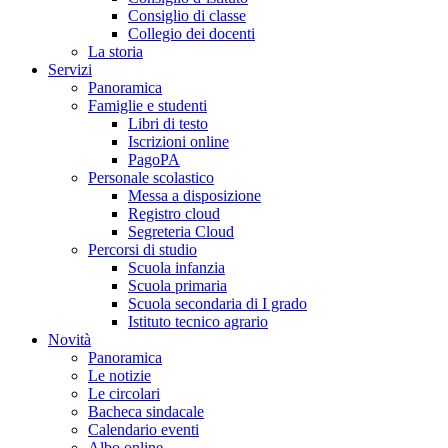
Consiglio di classe
Collegio dei docenti
La storia
Servizi
Panoramica
Famiglie e studenti
Libri di testo
Iscrizioni online
PagoPA
Personale scolastico
Messa a disposizione
Registro cloud
Segreteria Cloud
Percorsi di studio
Scuola infanzia
Scuola primaria
Scuola secondaria di I grado
Istituto tecnico agrario
Novità
Panoramica
Le notizie
Le circolari
Bacheca sindacale
Calendario eventi
Albo online