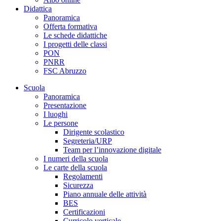
Didattica
Panoramica
Offerta formativa
Le schede didattiche
I progetti delle classi
PON
PNRR
FSC Abruzzo
Scuola
Panoramica
Presentazione
I luoghi
Le persone
Dirigente scolastico
Segreteria/URP
Team per l’innovazione digitale
I numeri della scuola
Le carte della scuola
Regolamenti
Sicurezza
Piano annuale delle attività
BES
Certificazioni
Curricolo verticale