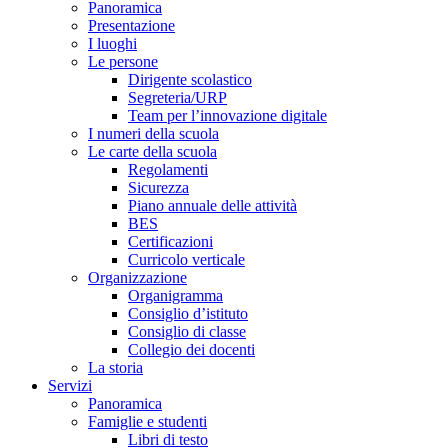
Panoramica
Presentazione
I luoghi
Le persone
Dirigente scolastico
Segreteria/URP
Team per l’innovazione digitale
I numeri della scuola
Le carte della scuola
Regolamenti
Sicurezza
Piano annuale delle attività
BES
Certificazioni
Curricolo verticale
Organizzazione
Organigramma
Consiglio d’istituto
Consiglio di classe
Collegio dei docenti
La storia
Servizi
Panoramica
Famiglie e studenti
Libri di testo