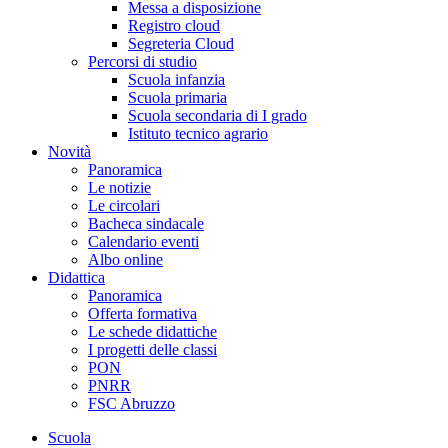
Messa a disposizione
Registro cloud
Segreteria Cloud
Percorsi di studio
Scuola infanzia
Scuola primaria
Scuola secondaria di I grado
Istituto tecnico agrario
Novità
Panoramica
Le notizie
Le circolari
Bacheca sindacale
Calendario eventi
Albo online
Didattica
Panoramica
Offerta formativa
Le schede didattiche
I progetti delle classi
PON
PNRR
FSC Abruzzo
Scuola