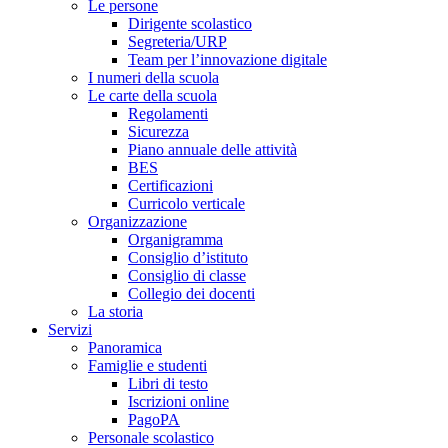
Le persone
Dirigente scolastico
Segreteria/URP
Team per l’innovazione digitale
I numeri della scuola
Le carte della scuola
Regolamenti
Sicurezza
Piano annuale delle attività
BES
Certificazioni
Curricolo verticale
Organizzazione
Organigramma
Consiglio d’istituto
Consiglio di classe
Collegio dei docenti
La storia
Servizi
Panoramica
Famiglie e studenti
Libri di testo
Iscrizioni online
PagoPA
Personale scolastico