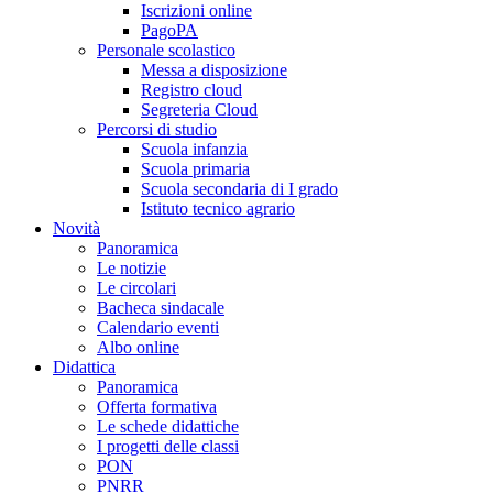
Iscrizioni online
PagoPA
Personale scolastico
Messa a disposizione
Registro cloud
Segreteria Cloud
Percorsi di studio
Scuola infanzia
Scuola primaria
Scuola secondaria di I grado
Istituto tecnico agrario
Novità
Panoramica
Le notizie
Le circolari
Bacheca sindacale
Calendario eventi
Albo online
Didattica
Panoramica
Offerta formativa
Le schede didattiche
I progetti delle classi
PON
PNRR