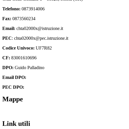
Telefono:
0873914006
Fax:
0873560234
Email:
chta02000x@istruzione.it
PEC
: chta02000x@pec.istruzione.it
Codice Univoco:
UF7R82
CF:
83001610696
DPO:
Guido Palladino
Email DPO:
guido.palladino.dpo@gmail.com
PEC DPO:
guido.palladino@mypec.eu
Mappe
Link utili