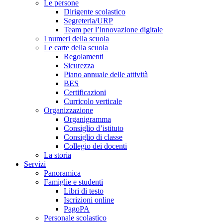
Le persone
Dirigente scolastico
Segreteria/URP
Team per l’innovazione digitale
I numeri della scuola
Le carte della scuola
Regolamenti
Sicurezza
Piano annuale delle attività
BES
Certificazioni
Curricolo verticale
Organizzazione
Organigramma
Consiglio d’istituto
Consiglio di classe
Collegio dei docenti
La storia
Servizi
Panoramica
Famiglie e studenti
Libri di testo
Iscrizioni online
PagoPA
Personale scolastico