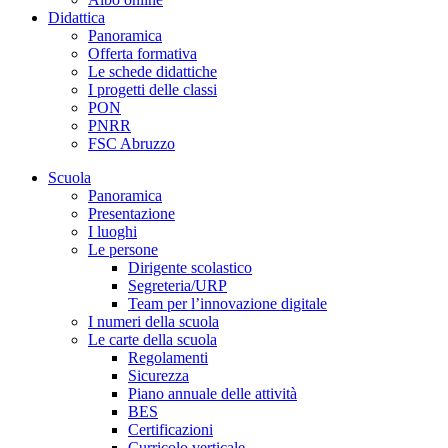
Didattica
Panoramica
Offerta formativa
Le schede didattiche
I progetti delle classi
PON
PNRR
FSC Abruzzo
Scuola
Panoramica
Presentazione
I luoghi
Le persone
Dirigente scolastico
Segreteria/URP
Team per l’innovazione digitale
I numeri della scuola
Le carte della scuola
Regolamenti
Sicurezza
Piano annuale delle attività
BES
Certificazioni
Curricolo verticale