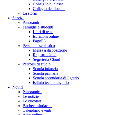
Consiglio di classe
Collegio dei docenti
La storia
Servizi
Panoramica
Famiglie e studenti
Libri di testo
Iscrizioni online
PagoPA
Personale scolastico
Messa a disposizione
Registro cloud
Segreteria Cloud
Percorsi di studio
Scuola infanzia
Scuola primaria
Scuola secondaria di I grado
Istituto tecnico agrario
Novità
Panoramica
Le notizie
Le circolari
Bacheca sindacale
Calendario eventi
Albo online