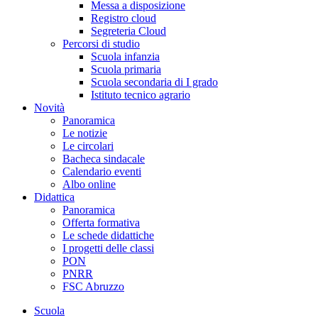
Messa a disposizione
Registro cloud
Segreteria Cloud
Percorsi di studio
Scuola infanzia
Scuola primaria
Scuola secondaria di I grado
Istituto tecnico agrario
Novità
Panoramica
Le notizie
Le circolari
Bacheca sindacale
Calendario eventi
Albo online
Didattica
Panoramica
Offerta formativa
Le schede didattiche
I progetti delle classi
PON
PNRR
FSC Abruzzo
Scuola