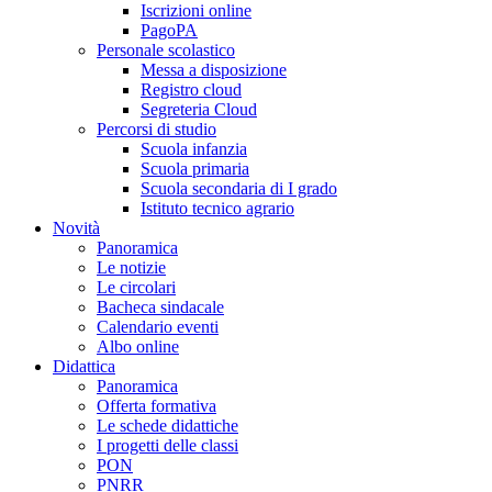
Iscrizioni online
PagoPA
Personale scolastico
Messa a disposizione
Registro cloud
Segreteria Cloud
Percorsi di studio
Scuola infanzia
Scuola primaria
Scuola secondaria di I grado
Istituto tecnico agrario
Novità
Panoramica
Le notizie
Le circolari
Bacheca sindacale
Calendario eventi
Albo online
Didattica
Panoramica
Offerta formativa
Le schede didattiche
I progetti delle classi
PON
PNRR