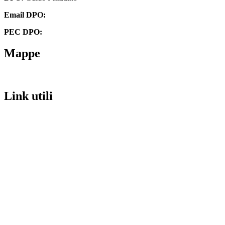
Email DPO:
guido.palladino.dpo@gmail.com
PEC DPO:
guido.palladino@mypec.eu
Mappe
Link utili
MIM
URP
Invalsi
Iscrizioni Online
PagoPA
Scuola in chiaro