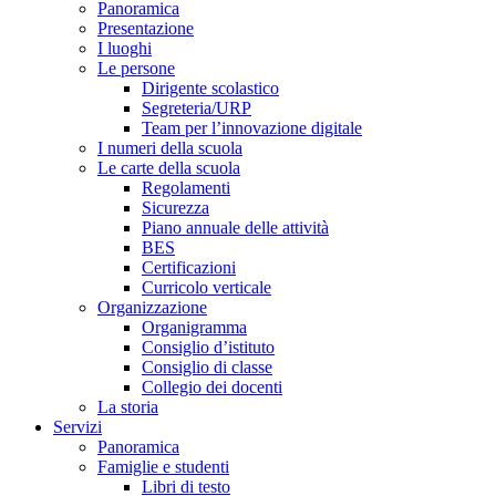
Panoramica
Presentazione
I luoghi
Le persone
Dirigente scolastico
Segreteria/URP
Team per l’innovazione digitale
I numeri della scuola
Le carte della scuola
Regolamenti
Sicurezza
Piano annuale delle attività
BES
Certificazioni
Curricolo verticale
Organizzazione
Organigramma
Consiglio d’istituto
Consiglio di classe
Collegio dei docenti
La storia
Servizi
Panoramica
Famiglie e studenti
Libri di testo