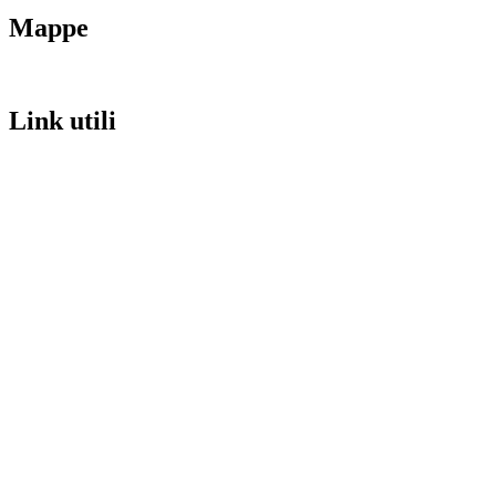
Mappe
Link utili
MIM
URP
Invalsi
Iscrizioni Online
PagoPA
Scuola in chiaro
Privacy Policy
Dichiarazione di accessibilità