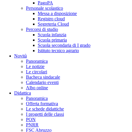
PagoPA
Personale scolastico
Messa a disposizione
Registro cloud
Segreteria Cloud
Percorsi di studio
Scuola infanzia
Scuola primaria
Scuola secondaria di I grado
Istituto tecnico agrario
Novità
Panoramica
Le notizie
Le circolari
Bacheca sindacale
Calendario eventi
Albo online
Didattica
Panoramica
Offerta formativa
Le schede didattiche
I progetti delle classi
PON
PNRR
FSC Abruzzo