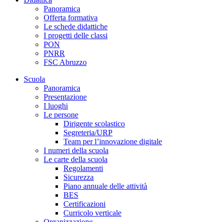
Panoramica
Offerta formativa
Le schede didattiche
I progetti delle classi
PON
PNRR
FSC Abruzzo
Scuola
Panoramica
Presentazione
I luoghi
Le persone
Dirigente scolastico
Segreteria/URP
Team per l’innovazione digitale
I numeri della scuola
Le carte della scuola
Regolamenti
Sicurezza
Piano annuale delle attività
BES
Certificazioni
Curricolo verticale
Organizzazione