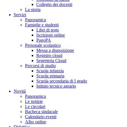
Collegio dei docenti
La storia
Servizi
Panoramica
Famiglie e studenti
Libri di testo
Iscrizioni online
PagoPA
Personale scolastico
Messa a disposizione
Registro cloud
Segreteria Cloud
Percorsi di studio
Scuola infanzia
Scuola primaria
Scuola secondaria di I grado
Istituto tecnico agrario
Novità
Panoramica
Le notizie
Le circolari
Bacheca sindacale
Calendario eventi
Albo online
Didattica