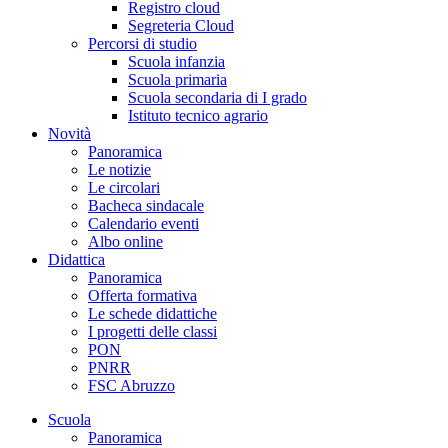
Registro cloud
Segreteria Cloud
Percorsi di studio
Scuola infanzia
Scuola primaria
Scuola secondaria di I grado
Istituto tecnico agrario
Novità
Panoramica
Le notizie
Le circolari
Bacheca sindacale
Calendario eventi
Albo online
Didattica
Panoramica
Offerta formativa
Le schede didattiche
I progetti delle classi
PON
PNRR
FSC Abruzzo
Scuola
Panoramica