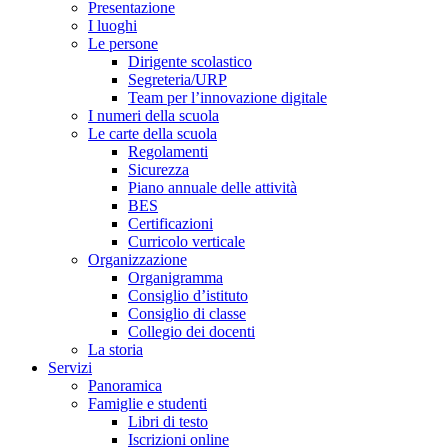
Presentazione
I luoghi
Le persone
Dirigente scolastico
Segreteria/URP
Team per l’innovazione digitale
I numeri della scuola
Le carte della scuola
Regolamenti
Sicurezza
Piano annuale delle attività
BES
Certificazioni
Curricolo verticale
Organizzazione
Organigramma
Consiglio d’istituto
Consiglio di classe
Collegio dei docenti
La storia
Servizi
Panoramica
Famiglie e studenti
Libri di testo
Iscrizioni online