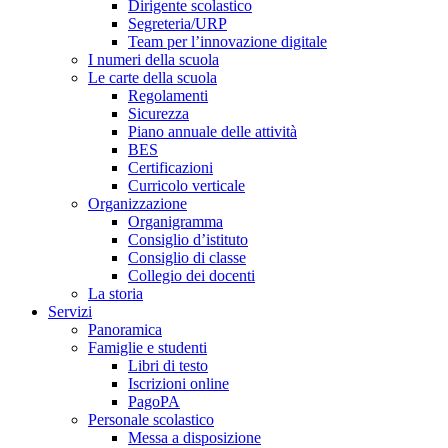
Dirigente scolastico
Segreteria/URP
Team per l’innovazione digitale
I numeri della scuola
Le carte della scuola
Regolamenti
Sicurezza
Piano annuale delle attività
BES
Certificazioni
Curricolo verticale
Organizzazione
Organigramma
Consiglio d’istituto
Consiglio di classe
Collegio dei docenti
La storia
Servizi
Panoramica
Famiglie e studenti
Libri di testo
Iscrizioni online
PagoPA
Personale scolastico
Messa a disposizione