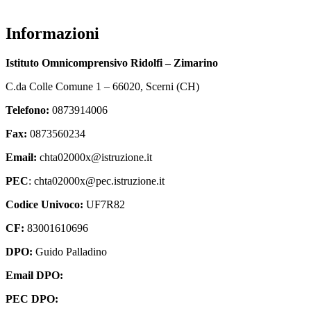
Informazioni
Istituto Omnicomprensivo Ridolfi – Zimarino
C.da Colle Comune 1 – 66020, Scerni (CH)
Telefono:
0873914006
Fax:
0873560234
Email:
chta02000x@istruzione.it
PEC
: chta02000x@pec.istruzione.it
Codice Univoco:
UF7R82
CF:
83001610696
DPO:
Guido Palladino
Email DPO:
guido.palladino.dpo@gmail.com
PEC DPO:
guido.palladino@mypec.eu