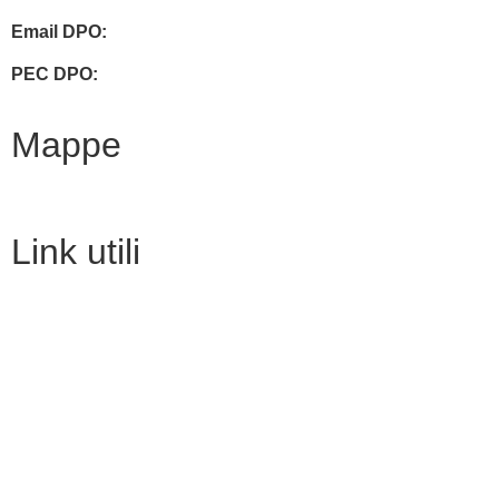
Email DPO:
guido.palladino.dpo@gmail.com
PEC DPO:
guido.palladino@mypec.eu
Mappe
Link utili
MIM
URP
Invalsi
Iscrizioni Online