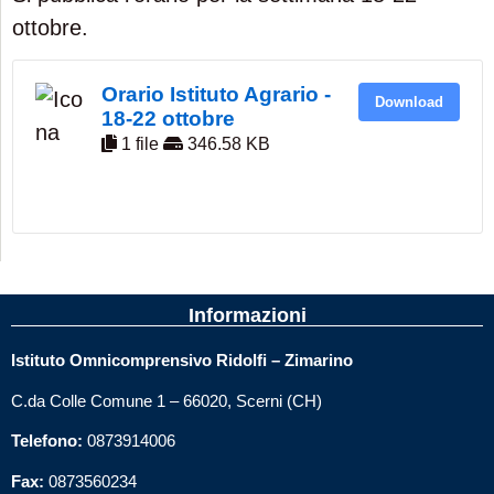
ottobre.
Orario Istituto Agrario -
Download
18-22 ottobre
1 file
346.58 KB
Informazioni
Istituto Omnicomprensivo Ridolfi – Zimarino
C.da Colle Comune 1 – 66020, Scerni (CH)
Telefono:
0873914006
Fax:
0873560234