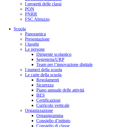
I progetti delle classi
PON
PNRR
FSC Abruzzo
Scuola
Panoramica
Presentazione
I luoghi
Le persone
Dirigente scolastico
Segreteria/URP
Team per l’innovazione digitale
I numeri della scuola
Le carte della scuola
Regolamenti
Sicurezza
Piano annuale delle attività
BES
Certificazioni
Curricolo verticale
Organizzazione
Organigramma
Consiglio d’istituto
Consiglio di classe