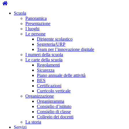
Scuola
Panoramica
Presentazione
I luoghi
Le persone
Dirigente scolastico
Segreteria/URP
Team per l’innovazione digitale
I numeri della scuola
Le carte della scuola
Regolamenti
Sicurezza
Piano annuale delle attività
BES
Certificazioni
Curricolo verticale
Organizzazione
Organigramma
Consiglio d’istituto
Consiglio di classe
Collegio dei docenti
La storia
Servizi