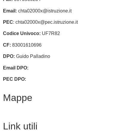
Email:
chta02000x@istruzione.it
PEC
: chta02000x@pec.istruzione.it
Codice Univoco:
UF7R82
CF:
83001610696
DPO:
Guido Palladino
Email DPO:
guido.palladino.dpo@gmail.com
PEC DPO:
guido.palladino@mypec.eu
Mappe
Link utili