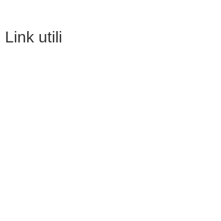
Link utili
MIM
URP
Invalsi
Iscrizioni Online
PagoPA
Scuola in chiaro
Privacy Policy