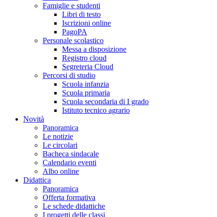
Famiglie e studenti
Libri di testo
Iscrizioni online
PagoPA
Personale scolastico
Messa a disposizione
Registro cloud
Segreteria Cloud
Percorsi di studio
Scuola infanzia
Scuola primaria
Scuola secondaria di I grado
Istituto tecnico agrario
Novità
Panoramica
Le notizie
Le circolari
Bacheca sindacale
Calendario eventi
Albo online
Didattica
Panoramica
Offerta formativa
Le schede didattiche
I progetti delle classi