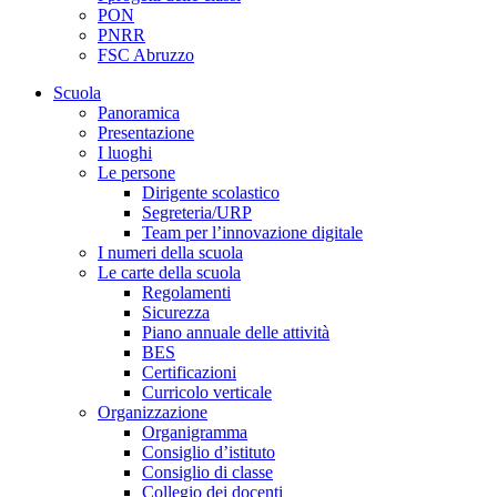
PON
PNRR
FSC Abruzzo
Scuola
Panoramica
Presentazione
I luoghi
Le persone
Dirigente scolastico
Segreteria/URP
Team per l’innovazione digitale
I numeri della scuola
Le carte della scuola
Regolamenti
Sicurezza
Piano annuale delle attività
BES
Certificazioni
Curricolo verticale
Organizzazione
Organigramma
Consiglio d’istituto
Consiglio di classe
Collegio dei docenti