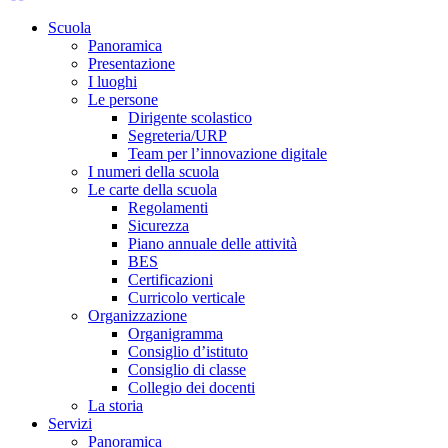
Scuola
Panoramica
Presentazione
I luoghi
Le persone
Dirigente scolastico
Segreteria/URP
Team per l’innovazione digitale
I numeri della scuola
Le carte della scuola
Regolamenti
Sicurezza
Piano annuale delle attività
BES
Certificazioni
Curricolo verticale
Organizzazione
Organigramma
Consiglio d’istituto
Consiglio di classe
Collegio dei docenti
La storia
Servizi
Panoramica