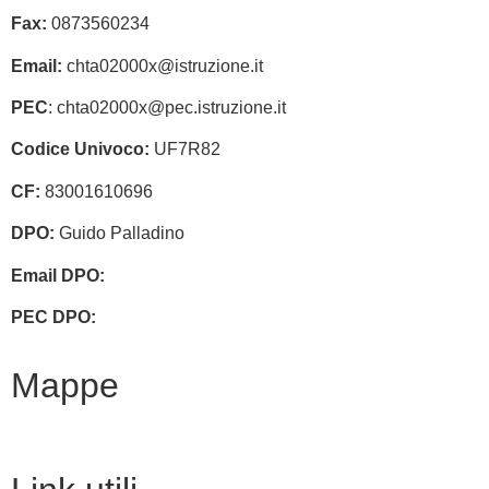
Fax:
0873560234
Email:
chta02000x@istruzione.it
PEC
: chta02000x@pec.istruzione.it
Codice Univoco:
UF7R82
CF:
83001610696
DPO:
Guido Palladino
Email DPO:
guido.palladino.dpo@gmail.com
PEC DPO:
guido.palladino@mypec.eu
Mappe