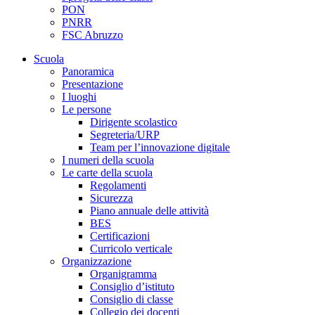
PON
PNRR
FSC Abruzzo
Scuola
Panoramica
Presentazione
I luoghi
Le persone
Dirigente scolastico
Segreteria/URP
Team per l’innovazione digitale
I numeri della scuola
Le carte della scuola
Regolamenti
Sicurezza
Piano annuale delle attività
BES
Certificazioni
Curricolo verticale
Organizzazione
Organigramma
Consiglio d’istituto
Consiglio di classe
Collegio dei docenti