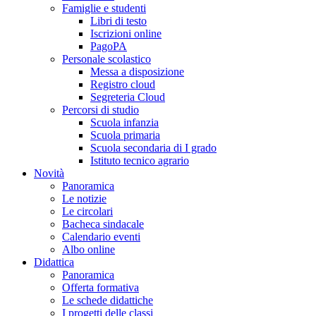
Famiglie e studenti
Libri di testo
Iscrizioni online
PagoPA
Personale scolastico
Messa a disposizione
Registro cloud
Segreteria Cloud
Percorsi di studio
Scuola infanzia
Scuola primaria
Scuola secondaria di I grado
Istituto tecnico agrario
Novità
Panoramica
Le notizie
Le circolari
Bacheca sindacale
Calendario eventi
Albo online
Didattica
Panoramica
Offerta formativa
Le schede didattiche
I progetti delle classi