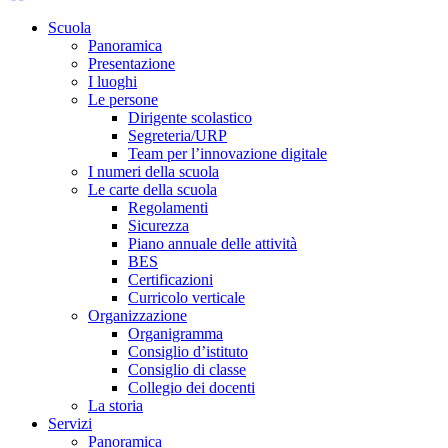
Scuola
Panoramica
Presentazione
I luoghi
Le persone
Dirigente scolastico
Segreteria/URP
Team per l’innovazione digitale
I numeri della scuola
Le carte della scuola
Regolamenti
Sicurezza
Piano annuale delle attività
BES
Certificazioni
Curricolo verticale
Organizzazione
Organigramma
Consiglio d’istituto
Consiglio di classe
Collegio dei docenti
La storia
Servizi
Panoramica