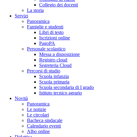
Collegio dei docenti
La storia
Servizi
Panoramica
Famiglie e studenti
Libri di testo
Iscrizioni online
PagoPA
Personale scolastico
Messa a disposizione
Registro cloud
Segreteria Cloud
Percorsi di studio
Scuola infanzia
Scuola primaria
Scuola secondaria di I grado
Istituto tecnico agrario
Novità
Panoramica
Le notizie
Le circolari
Bacheca sindacale
Calendario eventi
Albo online
Didattica