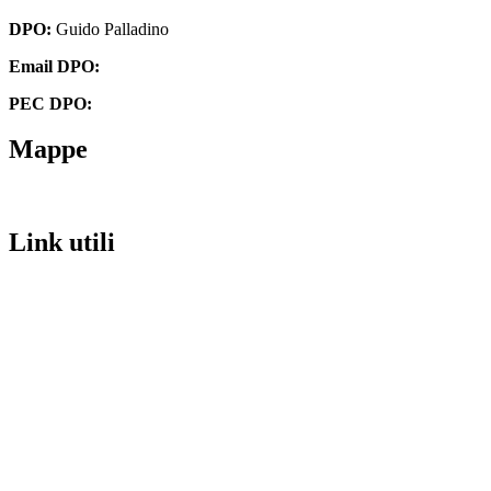
DPO:
Guido Palladino
Email DPO:
guido.palladino.dpo@gmail.com
PEC DPO:
guido.palladino@mypec.eu
Mappe
Link utili
MIM
URP
Invalsi
Iscrizioni Online
PagoPA