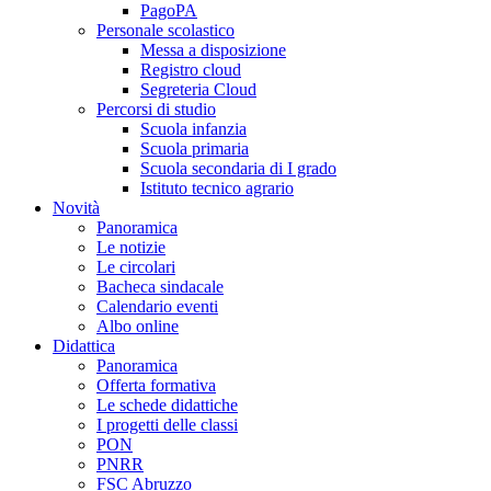
PagoPA
Personale scolastico
Messa a disposizione
Registro cloud
Segreteria Cloud
Percorsi di studio
Scuola infanzia
Scuola primaria
Scuola secondaria di I grado
Istituto tecnico agrario
Novità
Panoramica
Le notizie
Le circolari
Bacheca sindacale
Calendario eventi
Albo online
Didattica
Panoramica
Offerta formativa
Le schede didattiche
I progetti delle classi
PON
PNRR
FSC Abruzzo