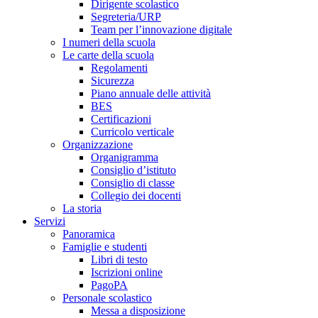
Dirigente scolastico
Segreteria/URP
Team per l’innovazione digitale
I numeri della scuola
Le carte della scuola
Regolamenti
Sicurezza
Piano annuale delle attività
BES
Certificazioni
Curricolo verticale
Organizzazione
Organigramma
Consiglio d’istituto
Consiglio di classe
Collegio dei docenti
La storia
Servizi
Panoramica
Famiglie e studenti
Libri di testo
Iscrizioni online
PagoPA
Personale scolastico
Messa a disposizione