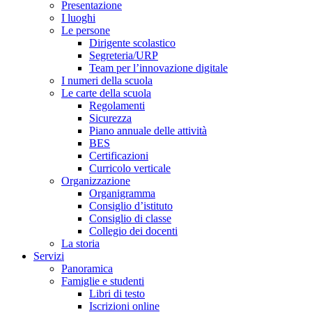
Presentazione
I luoghi
Le persone
Dirigente scolastico
Segreteria/URP
Team per l’innovazione digitale
I numeri della scuola
Le carte della scuola
Regolamenti
Sicurezza
Piano annuale delle attività
BES
Certificazioni
Curricolo verticale
Organizzazione
Organigramma
Consiglio d’istituto
Consiglio di classe
Collegio dei docenti
La storia
Servizi
Panoramica
Famiglie e studenti
Libri di testo
Iscrizioni online