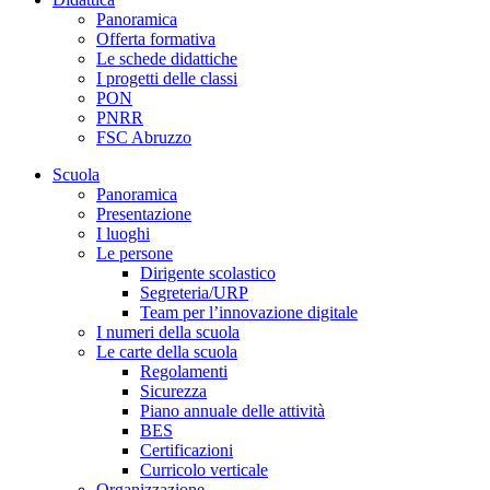
Panoramica
Offerta formativa
Le schede didattiche
I progetti delle classi
PON
PNRR
FSC Abruzzo
Scuola
Panoramica
Presentazione
I luoghi
Le persone
Dirigente scolastico
Segreteria/URP
Team per l’innovazione digitale
I numeri della scuola
Le carte della scuola
Regolamenti
Sicurezza
Piano annuale delle attività
BES
Certificazioni
Curricolo verticale
Organizzazione