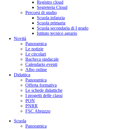
Registro cloud
Segreteria Cloud
Percorsi di studio
Scuola infanzia
Scuola primaria
Scuola secondaria di I grado
Istituto tecnico agrario
Novità
Panoramica
Le notizie
Le circolari
Bacheca sindacale
Calendario eventi
Albo online
Didattica
Panoramica
Offerta formativa
Le schede didattiche
I progetti delle classi
PON
PNRR
FSC Abruzzo
Scuola
Panoramica