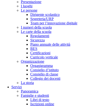
Presentazione
I luoghi
Le persone
Dirigente scolastico
Segreteria/URP
Team per l’innovazione digitale
I numeri della scuola
Le carte della scuola
Regolamenti
Sicurezza
Piano annuale delle attività
BES
Certificazioni
Curricolo verticale
Organizzazione
Organigramma
Consiglio d’istituto
Consiglio di classe
Collegio dei docenti
La storia
Servizi
Panoramica
Famiglie e studenti
Libri di testo
Iscrizioni online