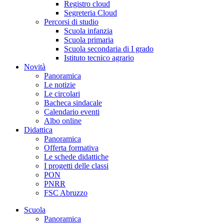
Registro cloud
Segreteria Cloud
Percorsi di studio
Scuola infanzia
Scuola primaria
Scuola secondaria di I grado
Istituto tecnico agrario
Novità
Panoramica
Le notizie
Le circolari
Bacheca sindacale
Calendario eventi
Albo online
Didattica
Panoramica
Offerta formativa
Le schede didattiche
I progetti delle classi
PON
PNRR
FSC Abruzzo
Scuola
Panoramica