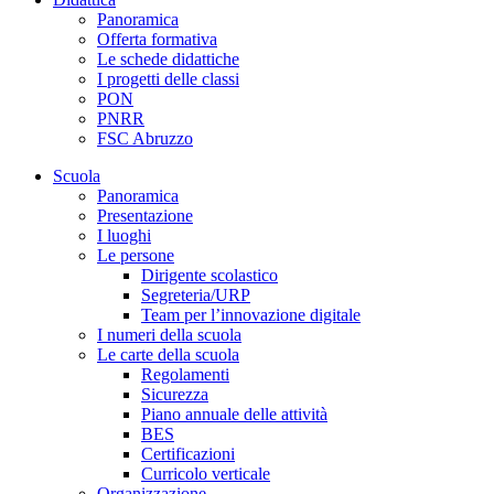
Panoramica
Offerta formativa
Le schede didattiche
I progetti delle classi
PON
PNRR
FSC Abruzzo
Scuola
Panoramica
Presentazione
I luoghi
Le persone
Dirigente scolastico
Segreteria/URP
Team per l’innovazione digitale
I numeri della scuola
Le carte della scuola
Regolamenti
Sicurezza
Piano annuale delle attività
BES
Certificazioni
Curricolo verticale
Organizzazione