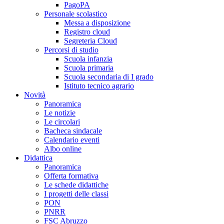
PagoPA
Personale scolastico
Messa a disposizione
Registro cloud
Segreteria Cloud
Percorsi di studio
Scuola infanzia
Scuola primaria
Scuola secondaria di I grado
Istituto tecnico agrario
Novità
Panoramica
Le notizie
Le circolari
Bacheca sindacale
Calendario eventi
Albo online
Didattica
Panoramica
Offerta formativa
Le schede didattiche
I progetti delle classi
PON
PNRR
FSC Abruzzo