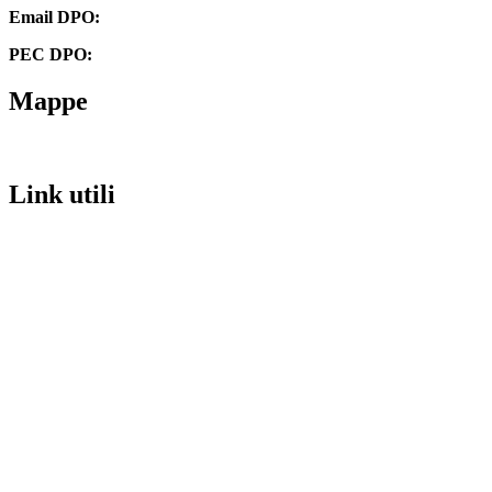
Email DPO:
guido.palladino.dpo@gmail.com
PEC DPO:
guido.palladino@mypec.eu
Mappe
Link utili
MIM
URP
Invalsi
Iscrizioni Online
PagoPA
Scuola in chiaro