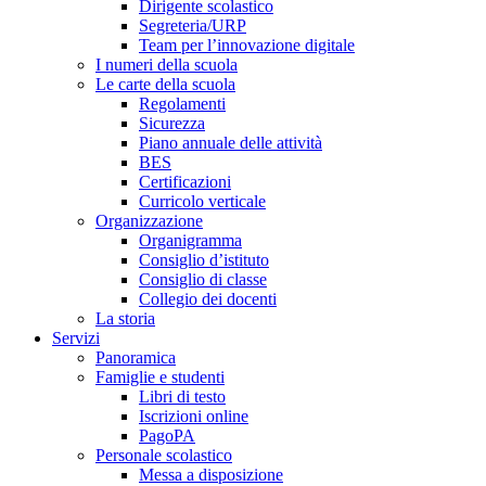
Dirigente scolastico
Segreteria/URP
Team per l’innovazione digitale
I numeri della scuola
Le carte della scuola
Regolamenti
Sicurezza
Piano annuale delle attività
BES
Certificazioni
Curricolo verticale
Organizzazione
Organigramma
Consiglio d’istituto
Consiglio di classe
Collegio dei docenti
La storia
Servizi
Panoramica
Famiglie e studenti
Libri di testo
Iscrizioni online
PagoPA
Personale scolastico
Messa a disposizione