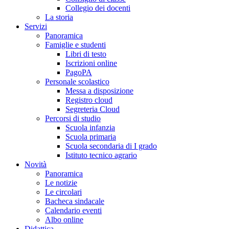
Collegio dei docenti
La storia
Servizi
Panoramica
Famiglie e studenti
Libri di testo
Iscrizioni online
PagoPA
Personale scolastico
Messa a disposizione
Registro cloud
Segreteria Cloud
Percorsi di studio
Scuola infanzia
Scuola primaria
Scuola secondaria di I grado
Istituto tecnico agrario
Novità
Panoramica
Le notizie
Le circolari
Bacheca sindacale
Calendario eventi
Albo online
Didattica