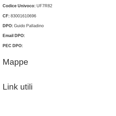
Codice Univoco:
UF7R82
CF:
83001610696
DPO:
Guido Palladino
Email DPO:
guido.palladino.dpo@gmail.com
PEC DPO:
guido.palladino@mypec.eu
Mappe
Link utili
MIM