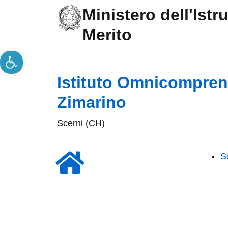
Ministero dell'Istr
Merito
Apri la barra degli strumenti
Istituto Omnicomprens
Zimarino
Scerni (CH)
S