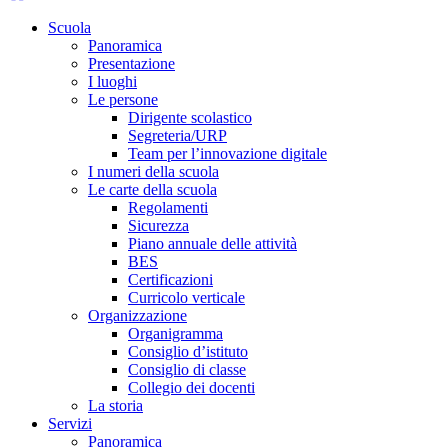
Scuola
Panoramica
Presentazione
I luoghi
Le persone
Dirigente scolastico
Segreteria/URP
Team per l’innovazione digitale
I numeri della scuola
Le carte della scuola
Regolamenti
Sicurezza
Piano annuale delle attività
BES
Certificazioni
Curricolo verticale
Organizzazione
Organigramma
Consiglio d’istituto
Consiglio di classe
Collegio dei docenti
La storia
Servizi
Panoramica