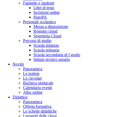
Famiglie e studenti
Libri di testo
Iscrizioni online
PagoPA
Personale scolastico
Messa a disposizione
Registro cloud
Segreteria Cloud
Percorsi di studio
Scuola infanzia
Scuola primaria
Scuola secondaria di I grado
Istituto tecnico agrario
Novità
Panoramica
Le notizie
Le circolari
Bacheca sindacale
Calendario eventi
Albo online
Didattica
Panoramica
Offerta formativa
Le schede didattiche
I progetti delle classi