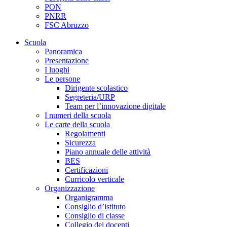
PON
PNRR
FSC Abruzzo
Scuola
Panoramica
Presentazione
I luoghi
Le persone
Dirigente scolastico
Segreteria/URP
Team per l’innovazione digitale
I numeri della scuola
Le carte della scuola
Regolamenti
Sicurezza
Piano annuale delle attività
BES
Certificazioni
Curricolo verticale
Organizzazione
Organigramma
Consiglio d’istituto
Consiglio di classe
Collegio dei docenti