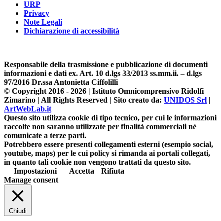
URP
Privacy
Note Legali
Dichiarazione di accessibilità
Responsabile della trasmissione e pubblicazione di documenti
informazioni e dati ex. Art. 10 d.lgs 33/2013 ss.mm.ii. – d.lgs
97/2016 Dr.ssa Antonietta Ciffolilli
© Copyright 2016 -
2026 | Istituto Omnicomprensivo Ridolfi
Zimarino | All Rights Reserved | Sito creato da:
UNIDOS Srl
|
ArtWebLab.it
Questo sito utilizza cookie di tipo tecnico, per cui le informazioni
raccolte non saranno utilizzate per finalità commerciali nè
comunicate a terze parti.
Potrebbero essere presenti collegamenti esterni (esempio social,
youtube, maps) per le cui policy si rimanda ai portali collegati,
in quanto tali cookie non vengono trattati da questo sito.
Impostazioni
Accetta
Rifiuta
Manage consent
Chiudi