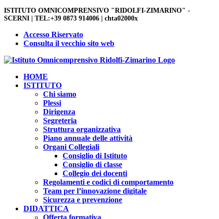
ISTITUTO OMNICOMPRENSIVO "RIDOLFI-ZIMARINO" -
SCERNI
| TEL:+39 0873 914006 | chta02000x
Accesso Riservato
Consulta il vecchio sito web
HOME
ISTITUTO
Chi siamo
Plessi
Dirigenza
Segreteria
Struttura organizzativa
Piano annuale delle attività
Organi Collegiali
Consiglio di Istituto
Consiglio di classe
Collegio dei docenti
Regolamenti e codici di comportamento
Team per l’innovazione digitale
Sicurezza e prevenzione
DIDATTICA
Offerta formativa