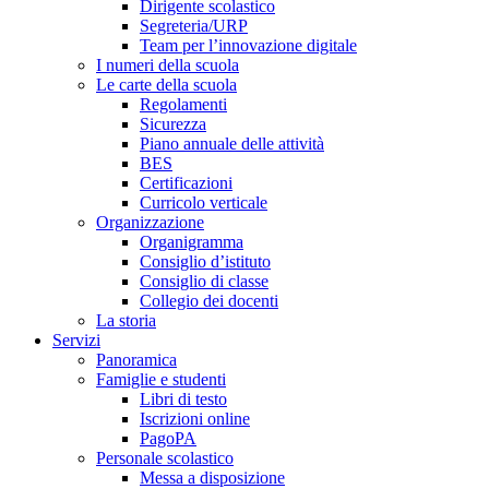
Dirigente scolastico
Segreteria/URP
Team per l’innovazione digitale
I numeri della scuola
Le carte della scuola
Regolamenti
Sicurezza
Piano annuale delle attività
BES
Certificazioni
Curricolo verticale
Organizzazione
Organigramma
Consiglio d’istituto
Consiglio di classe
Collegio dei docenti
La storia
Servizi
Panoramica
Famiglie e studenti
Libri di testo
Iscrizioni online
PagoPA
Personale scolastico
Messa a disposizione