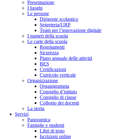
Presentazione
I luoghi
Le persone
Dirigente scolastico
Segreteria/URP
Team per l’innovazione digitale
I numeri della scuola
Le carte della scuola
Regolamenti
Sicurezza
Piano annuale delle attività
BES
Certificazioni
Curricolo verticale
Organizzazione
Organigramma
Consiglio d’istituto
Consiglio di classe
Collegio dei docenti
La storia
Servizi
Panoramica
Famiglie e studenti
Libri di testo
Iscrizioni online