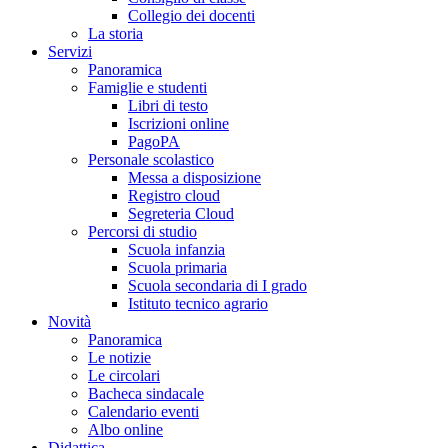
Collegio dei docenti
La storia
Servizi
Panoramica
Famiglie e studenti
Libri di testo
Iscrizioni online
PagoPA
Personale scolastico
Messa a disposizione
Registro cloud
Segreteria Cloud
Percorsi di studio
Scuola infanzia
Scuola primaria
Scuola secondaria di I grado
Istituto tecnico agrario
Novità
Panoramica
Le notizie
Le circolari
Bacheca sindacale
Calendario eventi
Albo online
Didattica