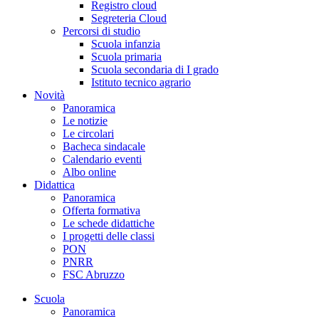
Registro cloud
Segreteria Cloud
Percorsi di studio
Scuola infanzia
Scuola primaria
Scuola secondaria di I grado
Istituto tecnico agrario
Novità
Panoramica
Le notizie
Le circolari
Bacheca sindacale
Calendario eventi
Albo online
Didattica
Panoramica
Offerta formativa
Le schede didattiche
I progetti delle classi
PON
PNRR
FSC Abruzzo
Scuola
Panoramica