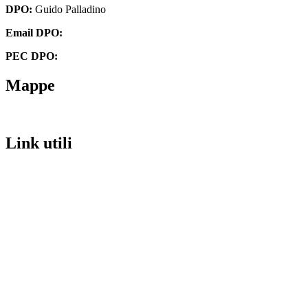
DPO:
Guido Palladino
Email DPO:
guido.palladino.dpo@gmail.com
PEC DPO:
guido.palladino@mypec.eu
Mappe
Link utili
MIM
URP
Invalsi
Iscrizioni Online
PagoPA