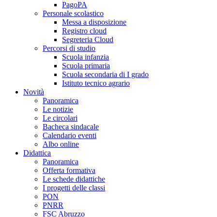
PagoPA
Personale scolastico
Messa a disposizione
Registro cloud
Segreteria Cloud
Percorsi di studio
Scuola infanzia
Scuola primaria
Scuola secondaria di I grado
Istituto tecnico agrario
Novità
Panoramica
Le notizie
Le circolari
Bacheca sindacale
Calendario eventi
Albo online
Didattica
Panoramica
Offerta formativa
Le schede didattiche
I progetti delle classi
PON
PNRR
FSC Abruzzo