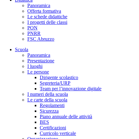
Panoramica
Offerta formativa
Le schede didattiche
I progetti delle classi
PON
PNRR
FSC Abruzzo
Scuola
Panoramica
Presentazione
I luoghi
Le persone
Dirigente scolastico
Segreteria/URP
Team per l’innovazione digitale
I numeri della scuola
Le carte della scuola
Regolamenti
Sicurezza
Piano annuale delle attività
BES
Certificazioni
Curricolo verticale
Organizzazione