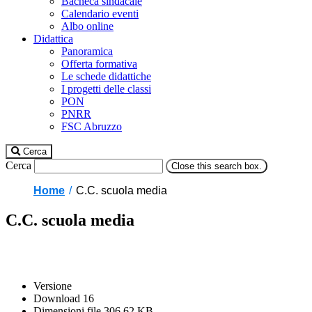
Bacheca sindacale
Calendario eventi
Albo online
Didattica
Panoramica
Offerta formativa
Le schede didattiche
I progetti delle classi
PON
PNRR
FSC Abruzzo
Cerca
Cerca
Close this search box.
Home
C.C. scuola media
C.C. scuola media
Versione
Download
16
Dimensioni file
306.62 KB