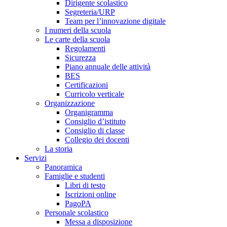
Dirigente scolastico
Segreteria/URP
Team per l’innovazione digitale
I numeri della scuola
Le carte della scuola
Regolamenti
Sicurezza
Piano annuale delle attività
BES
Certificazioni
Curricolo verticale
Organizzazione
Organigramma
Consiglio d’istituto
Consiglio di classe
Collegio dei docenti
La storia
Servizi
Panoramica
Famiglie e studenti
Libri di testo
Iscrizioni online
PagoPA
Personale scolastico
Messa a disposizione