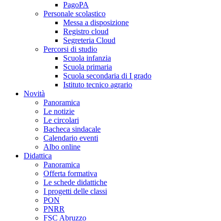
PagoPA
Personale scolastico
Messa a disposizione
Registro cloud
Segreteria Cloud
Percorsi di studio
Scuola infanzia
Scuola primaria
Scuola secondaria di I grado
Istituto tecnico agrario
Novità
Panoramica
Le notizie
Le circolari
Bacheca sindacale
Calendario eventi
Albo online
Didattica
Panoramica
Offerta formativa
Le schede didattiche
I progetti delle classi
PON
PNRR
FSC Abruzzo