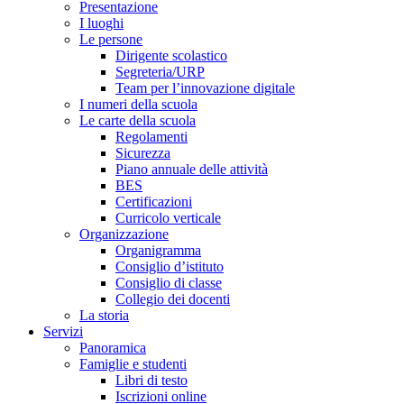
Presentazione
I luoghi
Le persone
Dirigente scolastico
Segreteria/URP
Team per l’innovazione digitale
I numeri della scuola
Le carte della scuola
Regolamenti
Sicurezza
Piano annuale delle attività
BES
Certificazioni
Curricolo verticale
Organizzazione
Organigramma
Consiglio d’istituto
Consiglio di classe
Collegio dei docenti
La storia
Servizi
Panoramica
Famiglie e studenti
Libri di testo
Iscrizioni online