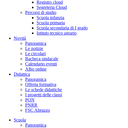
Registro cloud
Segreteria Cloud
Percorsi di studio
Scuola infanzia
Scuola primaria
Scuola secondaria di I grado
Istituto tecnico agrario
Novità
Panoramica
Le notizie
Le circolari
Bacheca sindacale
Calendario eventi
Albo online
Didattica
Panoramica
Offerta formativa
Le schede didattiche
I progetti delle classi
PON
PNRR
FSC Abruzzo
Scuola
Panoramica