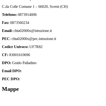
C.da Colle Comune 1 – 66020, Scerni (CH)
Telefono:
0873914006
Fax:
0873560234
Email:
chta02000x@istruzione.it
PEC
: chta02000x@pec.istruzione.it
Codice Univoco:
UF7R82
CF:
83001610696
DPO:
Guido Palladino
Email DPO:
guido.palladino.dpo@gmail.com
PEC DPO:
guido.palladino@mypec.eu
Mappe