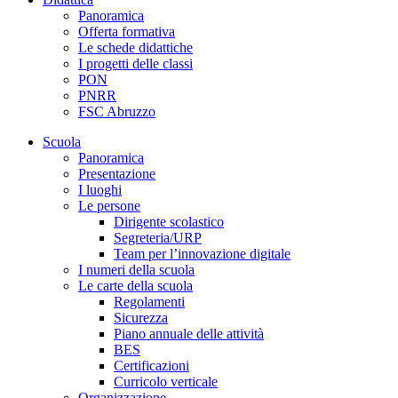
Panoramica
Offerta formativa
Le schede didattiche
I progetti delle classi
PON
PNRR
FSC Abruzzo
Scuola
Panoramica
Presentazione
I luoghi
Le persone
Dirigente scolastico
Segreteria/URP
Team per l’innovazione digitale
I numeri della scuola
Le carte della scuola
Regolamenti
Sicurezza
Piano annuale delle attività
BES
Certificazioni
Curricolo verticale
Organizzazione