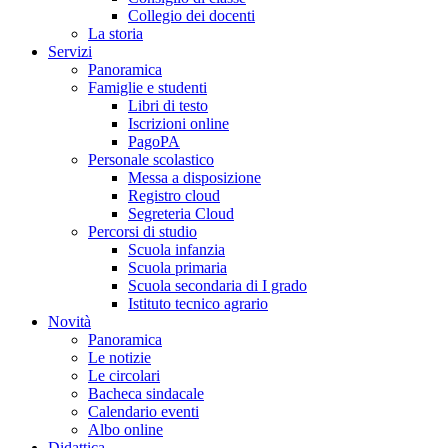
Collegio dei docenti
La storia
Servizi
Panoramica
Famiglie e studenti
Libri di testo
Iscrizioni online
PagoPA
Personale scolastico
Messa a disposizione
Registro cloud
Segreteria Cloud
Percorsi di studio
Scuola infanzia
Scuola primaria
Scuola secondaria di I grado
Istituto tecnico agrario
Novità
Panoramica
Le notizie
Le circolari
Bacheca sindacale
Calendario eventi
Albo online
Didattica