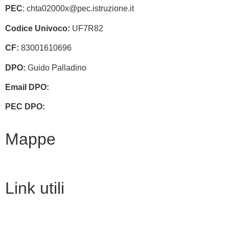
PEC
: chta02000x@pec.istruzione.it
Codice Univoco:
UF7R82
CF:
83001610696
DPO:
Guido Palladino
Email DPO:
guido.palladino.dpo@gmail.com
PEC DPO:
guido.palladino@mypec.eu
Mappe
Link utili