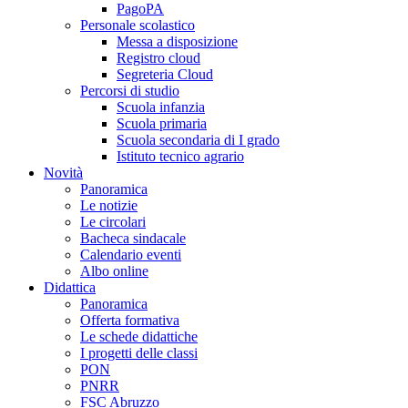
PagoPA
Personale scolastico
Messa a disposizione
Registro cloud
Segreteria Cloud
Percorsi di studio
Scuola infanzia
Scuola primaria
Scuola secondaria di I grado
Istituto tecnico agrario
Novità
Panoramica
Le notizie
Le circolari
Bacheca sindacale
Calendario eventi
Albo online
Didattica
Panoramica
Offerta formativa
Le schede didattiche
I progetti delle classi
PON
PNRR
FSC Abruzzo