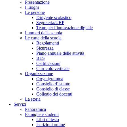
Presentazione
I luoghi
Le persone
Dirigente scolastico
Segreteria/URP
Team per l’innovazione digitale
I numeri della scuola
Le carte della scuola
Regolamenti
Sicurezza
Piano annuale delle attività
BES
Certificazioni
Curricolo verticale
Organizzazione
Organigramma
Consiglio d’istituto
Consiglio di classe
Collegio dei docenti
La storia
Servizi
Panoramica
Famiglie e studenti
Libri di testo
Iscrizioni online