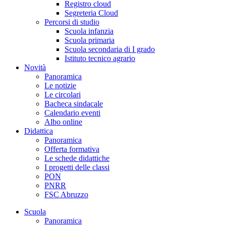
Registro cloud
Segreteria Cloud
Percorsi di studio
Scuola infanzia
Scuola primaria
Scuola secondaria di I grado
Istituto tecnico agrario
Novità
Panoramica
Le notizie
Le circolari
Bacheca sindacale
Calendario eventi
Albo online
Didattica
Panoramica
Offerta formativa
Le schede didattiche
I progetti delle classi
PON
PNRR
FSC Abruzzo
Scuola
Panoramica