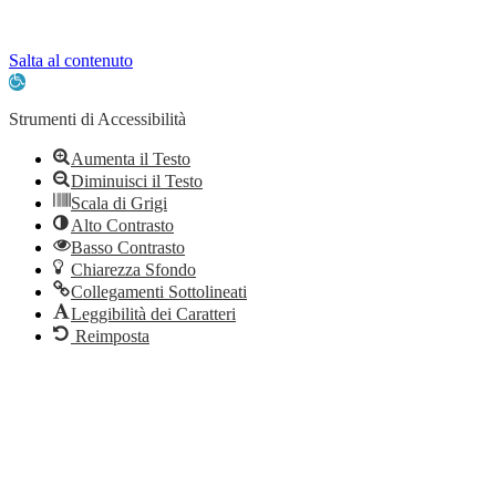
Note legali
Contatti
Salta al contenuto
Apri
la
barra
Strumenti di Accessibilità
degli
strumenti
Aumenta il Testo
Diminuisci il Testo
Scala di Grigi
Alto Contrasto
Basso Contrasto
Chiarezza Sfondo
Collegamenti Sottolineati
Leggibilità dei Caratteri
Reimposta