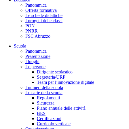
Panoramica
Offerta formativa
Le schede didattiche
I progetti delle classi
PON
PNRR
FSC Abruzzo
Scuola
Panoramica
Presentazione
I luoghi
Le persone
Dirigente scolastico
Segreteria/URP
Team per l’innovazione digitale
I numeri della scuola
Le carte della scuola
Regolamenti
Sicurezza
Piano annuale delle attività
BES
Certificazioni
Curricolo verticale
Organizzazione