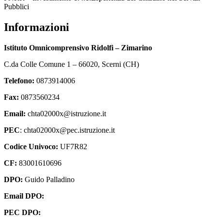
Pubblici
Informazioni
Istituto Omnicomprensivo Ridolfi – Zimarino
C.da Colle Comune 1 – 66020, Scerni (CH)
Telefono:
0873914006
Fax:
0873560234
Email:
chta02000x@istruzione.it
PEC
: chta02000x@pec.istruzione.it
Codice Univoco:
UF7R82
CF:
83001610696
DPO:
Guido Palladino
Email DPO:
guido.palladino.dpo@gmail.com
PEC DPO:
guido.palladino@mypec.eu