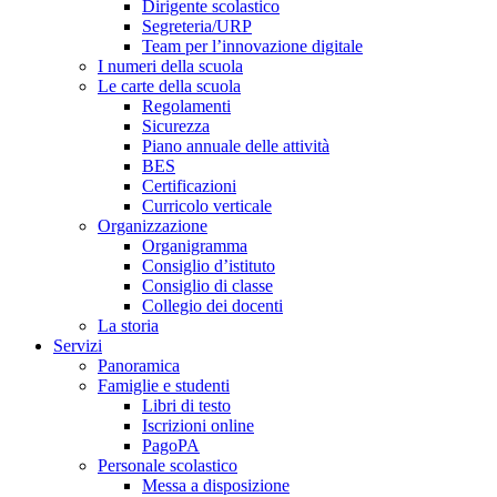
Dirigente scolastico
Segreteria/URP
Team per l’innovazione digitale
I numeri della scuola
Le carte della scuola
Regolamenti
Sicurezza
Piano annuale delle attività
BES
Certificazioni
Curricolo verticale
Organizzazione
Organigramma
Consiglio d’istituto
Consiglio di classe
Collegio dei docenti
La storia
Servizi
Panoramica
Famiglie e studenti
Libri di testo
Iscrizioni online
PagoPA
Personale scolastico
Messa a disposizione