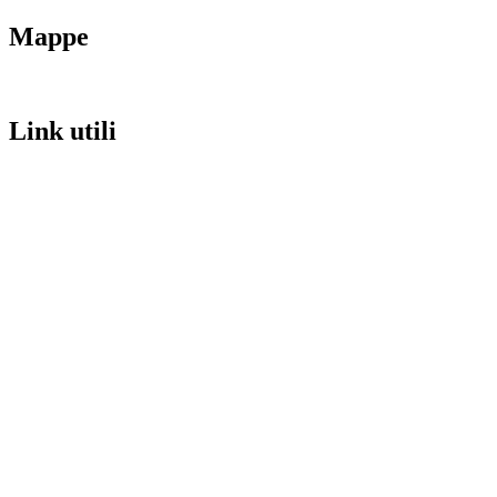
Mappe
Link utili
MIM
URP
Invalsi
Iscrizioni Online
PagoPA
Scuola in chiaro
Privacy Policy
Dichiarazione di accessibilità