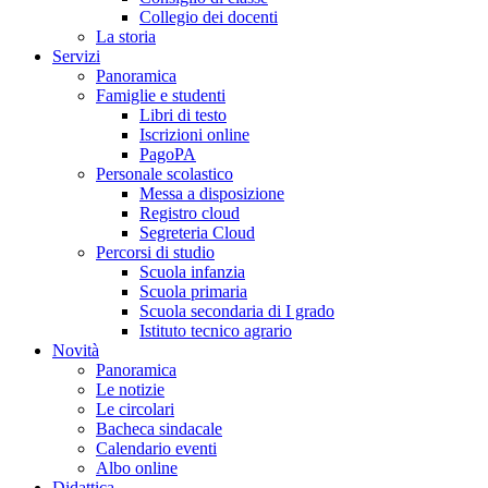
Collegio dei docenti
La storia
Servizi
Panoramica
Famiglie e studenti
Libri di testo
Iscrizioni online
PagoPA
Personale scolastico
Messa a disposizione
Registro cloud
Segreteria Cloud
Percorsi di studio
Scuola infanzia
Scuola primaria
Scuola secondaria di I grado
Istituto tecnico agrario
Novità
Panoramica
Le notizie
Le circolari
Bacheca sindacale
Calendario eventi
Albo online
Didattica